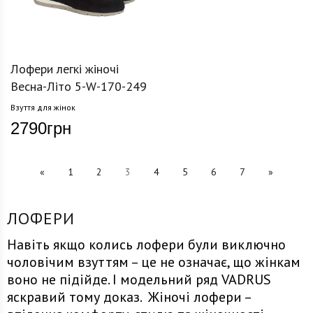
Лофери легкі жіночі
Весна-Літо 5-W-170-249
Взуття для жінок
2790
грн
«
1
2
3
4
5
6
7
»
ЛОФЕРИ
Навіть якщо колись лофери були виключно
чоловічим взуттям – це не означає, що жінкам
воно не підійде. І модельний ряд VADRUS
яскравий тому доказ. Жіночі лофери –