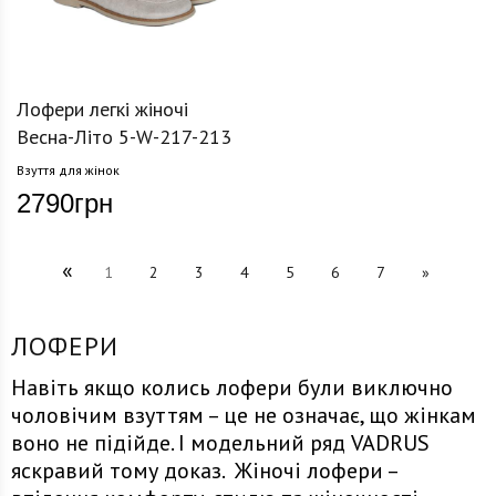
Лофери легкі жіночі
Весна-Літо 5-W-217-213
Взуття для жінок
2790
грн
«
1
2
3
4
5
6
7
»
ЛОФЕРИ
Навіть якщо колись лофери були виключно
чоловічим взуттям – це не означає, що жінкам
воно не підійде. І модельний ряд VADRUS
яскравий тому доказ. Жіночі лофери –