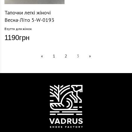
Тапочки легкі жіночі
Весна-Літо 5-W-0193
Взуття для жінок
1190
грн
«
1
2
3
»