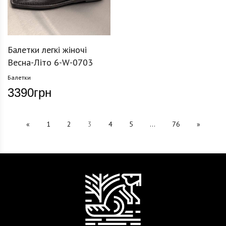
Балетки легкі жіночі
Весна-Літо 6-W-0703
Балетки
3390
грн
«
1
2
3
4
5
...
76
»