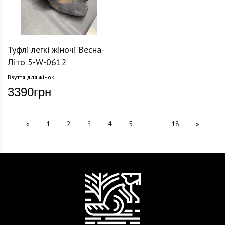
Туфлі легкі жіночі Весна-
Літо 5-W-0612
Взуття для жінок
3390
грн
«
1
2
3
4
5
...
18
»