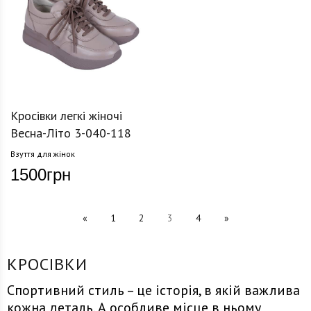
Кросівки легкі жіночі
Весна-Літо 3-040-118
Взуття для жінок
1500
грн
«
1
2
3
4
»
КРОСІВКИ
Спортивний стиль – це історія, в якій важлива
кожна деталь. А особливе місце в ньому