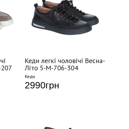
чі
Кеди легкі чоловічі Весна-
-207
Літо 5-M-706-304
Кеди
2990
грн