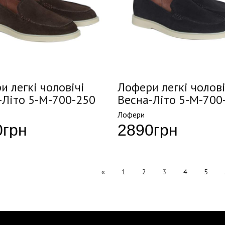
и легкі чоловічі
Лофери легкі чолові
-Літо 5-M-700-250
Весна-Літо 5-M-700
Лофери
0
грн
2890
грн
«
1
2
3
4
5