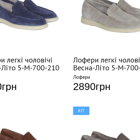
и легкі чоловічі
Лофери легкі чолові
-Літо 5-M-700-210
Весна-Літо 5-M-700
Лофери
0
грн
2890
грн
ХІТ