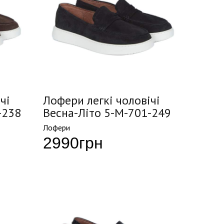
чі
Лофери легкі чоловічі
-238
Весна-Літо 5-M-701-249
Лофери
2990
грн