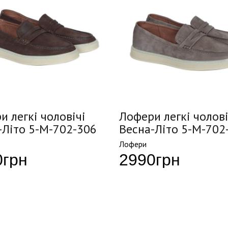
и легкі чоловічі
Лофери легкі чолові
-Літо 5-M-702-306
Весна-Літо 5-M-702
Лофери
0
грн
2990
грн