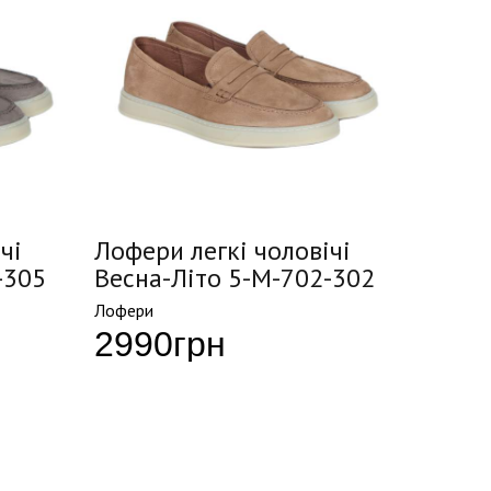
чі
Лофери легкі чоловічі
-305
Весна-Літо 5-M-702-302
Лофери
2990
грн