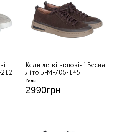
чі
Кеди легкі чоловічі Весна-
-212
Літо 5-M-706-145
Кеди
2990
грн