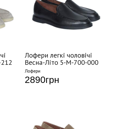
чі
Лофери легкі чоловічі
-212
Весна-Літо 5-M-700-000
Лофери
2890
грн