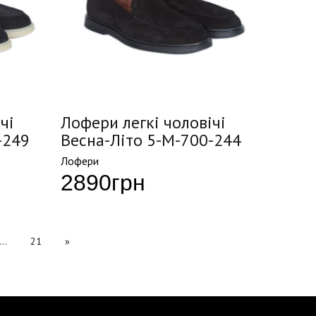
чі
Лофери легкі чоловічі
-249
Весна-Літо 5-M-700-244
Лофери
2890
грн
...
21
»