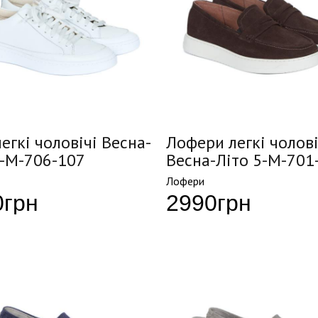
егкі чоловічі Весна-
Лофери легкі чолові
5-M-706-107
Весна-Літо 5-M-701
Лофери
0
грн
2990
грн