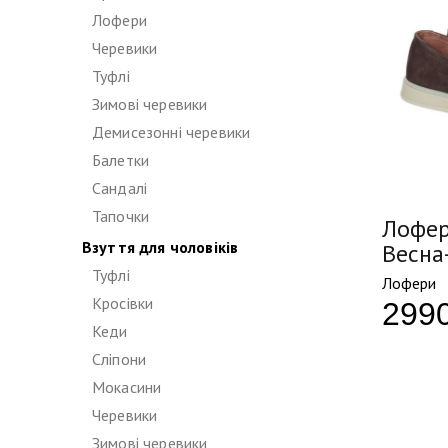
Лофери
Черевики
Туфлі
Зимові черевики
Демисезонні черевики
Балетки
Сандалі
Тапочки
Лофер
Взуття для чоловіків
Весна
Туфлі
Лофери
Кросівки
299
Кеди
Сліпони
Мокасини
Черевики
Зимові черевики