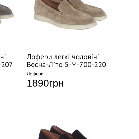
чі
Лофери легкі чоловічі
-207
Весна-Літо 5-M-700-220
Лофери
1890
грн