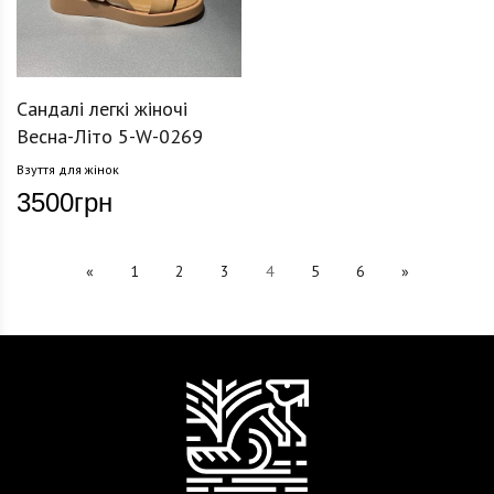
Сандалі легкі жіночі
Весна-Літо 5-W-0269
Взуття для жінок
3500
грн
«
1
2
3
4
5
6
»