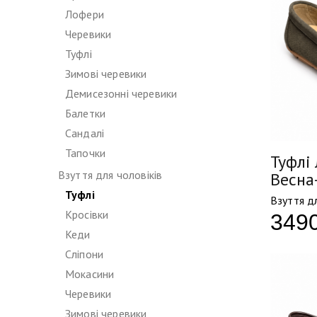
Лофери
Черевики
Туфлі
Зимові черевики
Демисезонні черевики
Балетки
Сандалі
Тапочки
Туфлі 
Взуття для чоловіків
Весна
Туфлі
Взуття дл
Кросівки
349
Кеди
Сліпони
Мокасини
Черевики
Зимові черевики