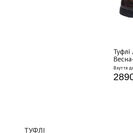
Туфлі 
Весна
Взуття дл
289
ТУФЛІ