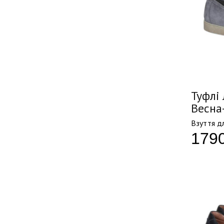
Туфлі 
Весна
Взуття дл
179