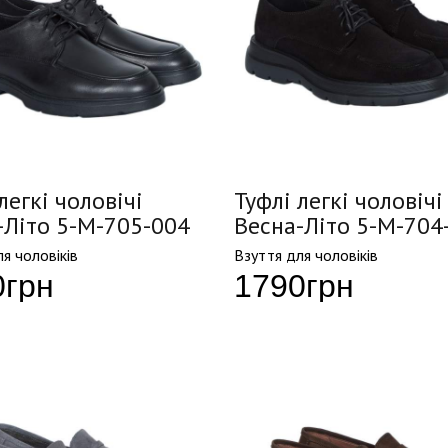
легкі чоловічі
Туфлі легкі чоловічі
-Літо 5-M-705-004
Весна-Літо 5-M-704
я чоловіків
Взуття для чоловіків
0
грн
1790
грн