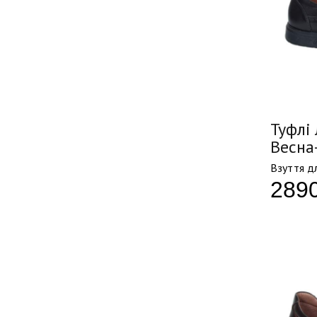
Туфлі 
Весна
Взуття дл
289