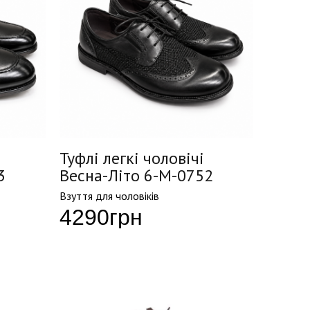
Туфлі легкі чоловічі
3
Весна-Літо 6-M-0752
Взуття для чоловіків
4290
грн