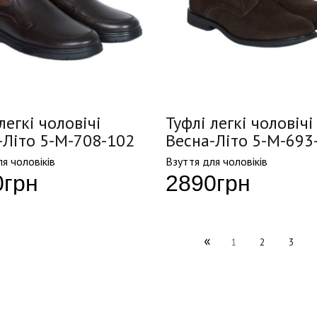
легкі чоловічі
Туфлі легкі чоловічі
-Літо 5-M-708-102
Весна-Літо 5-M-693
я чоловіків
Взуття для чоловіків
0
грн
2890
грн
«
1
2
3