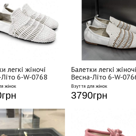
и легкі жіночі
Балетки легкі жіноч
-Літо 6-W-0768
Весна-Літо 6-W-076
ля жінок
Взуття для жінок
0
грн
3790
грн