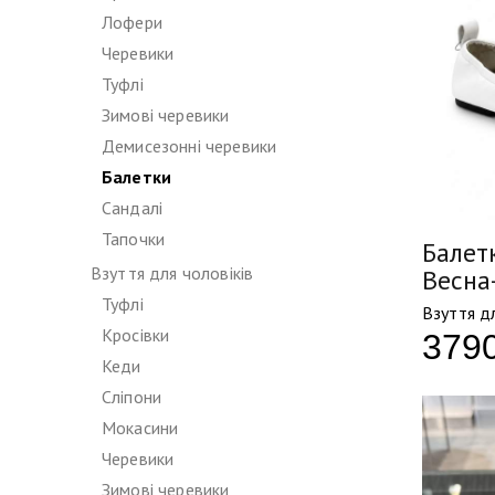
Лофери
Черевики
Туфлі
Зимові черевики
Демисезонні черевики
Балетки
Сандалі
Тапочки
Балетк
Взуття для чоловіків
Весна
Туфлі
Взуття д
Кросівки
379
Кеди
Сліпони
Мокасини
Черевики
Зимові черевики