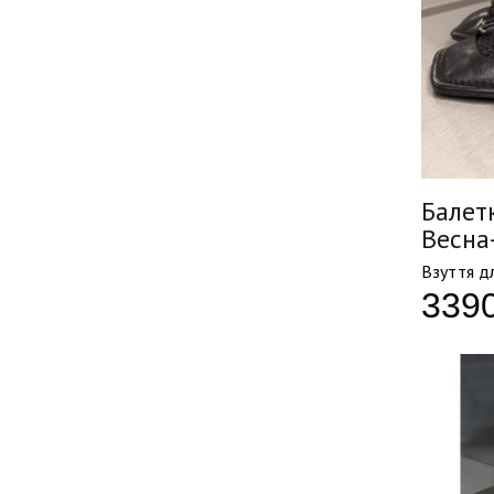
Балетк
Весна
Взуття д
339