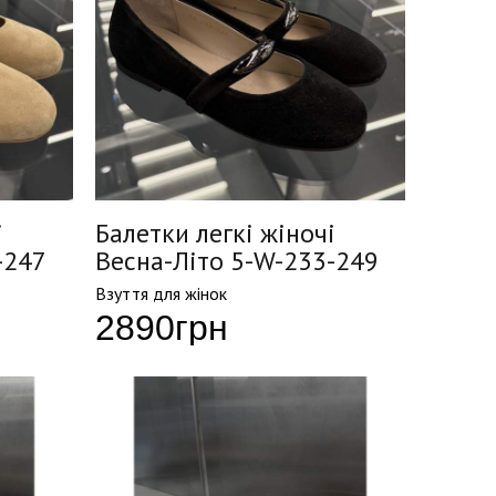
і
Балетки легкі жіночі
-247
Весна-Літо 5-W-233-249
Взуття для жінок
2890
грн