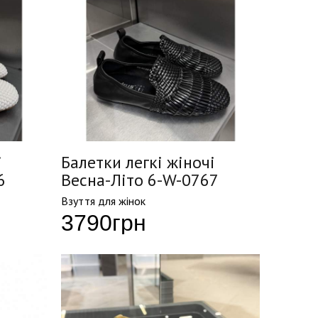
і
Балетки легкі жіночі
6
Весна-Літо 6-W-0767
Взуття для жінок
3790
грн