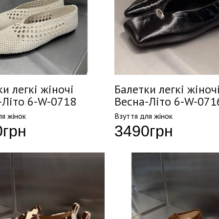
и легкі жіночі
Балетки легкі жіноч
-Літо 6-W-0718
Весна-Літо 6-W-071
ля жінок
Взуття для жінок
0
грн
3490
грн