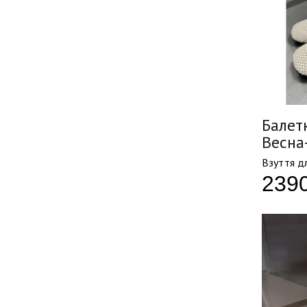
Балетк
Весна
Взуття д
239