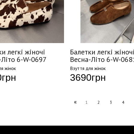
и легкі жіночі
Балетки легкі жіноч
-Літо 6-W-0697
Весна-Літо 6-W-068
ля жінок
Взуття для жінок
0
грн
3690
грн
«
1
2
3
4