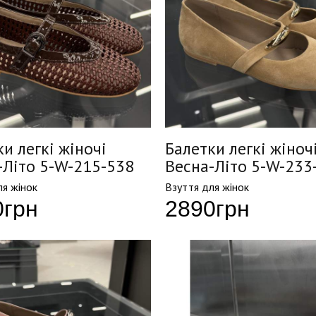
и легкі жіночі
Балетки легкі жіноч
-Літо 5-W-215-538
Весна-Літо 5-W-233
ля жінок
Взуття для жінок
0
грн
2890
грн