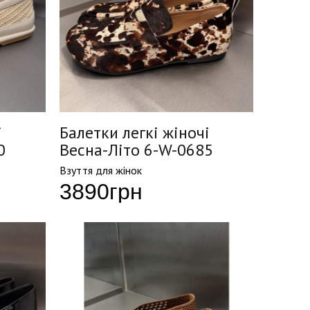
і
Балетки легкі жіночі
0
Весна-Літо 6-W-0685
Взуття для жінок
3890
грн