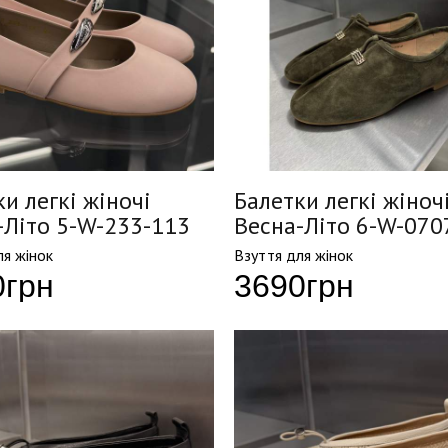
и легкі жіночі
Балетки легкі жіноч
-Літо 5-W-233-113
Весна-Літо 6-W-070
ля жінок
Взуття для жінок
0
грн
3690
грн