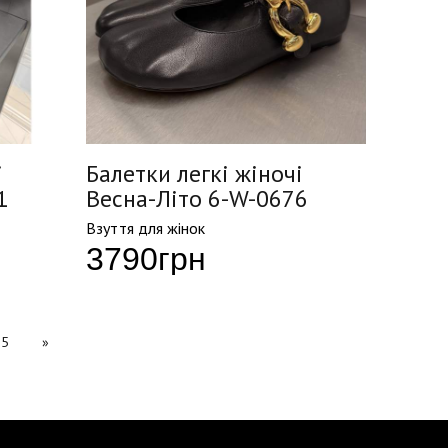
і
Балетки легкі жіночі
1
Весна-Літо 6-W-0676
Взуття для жінок
3790
грн
5
»