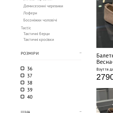
Демисезонні черевики
Лофери
Босоніжки чоловічі
Tactic
Тактичні берци
Тактичні кросівки
РОЗМІРИ
Балетк
Весна
36
Взуття д
279
37
38
39
40
ЦІНА