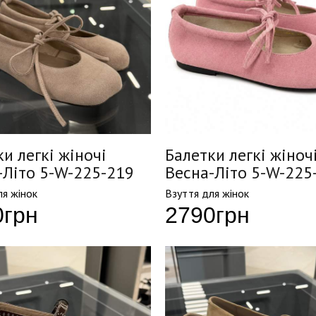
и легкі жіночі
Балетки легкі жіноч
-Літо 5-W-225-219
Весна-Літо 5-W-225
ля жінок
Взуття для жінок
0
грн
2790
грн