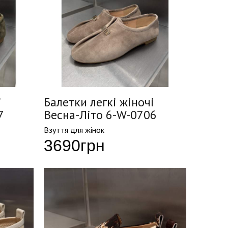
і
Балетки легкі жіночі
7
Весна-Літо 6-W-0706
Взуття для жінок
3690
грн