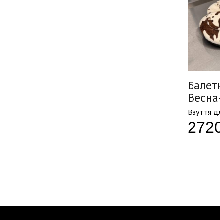
Балетк
Весна
Взуття д
272