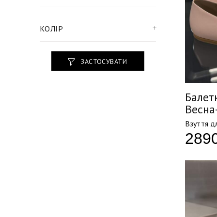
КОЛІР
ЗАСТОСУВАТИ
Балетк
Весна
Взуття д
289