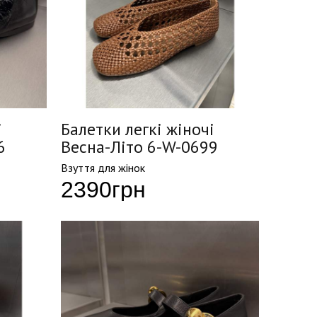
і
Балетки легкі жіночі
6
Весна-Літо 6-W-0699
Взуття для жінок
2390
грн