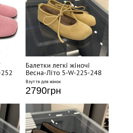
і
Балетки легкі жіночі
-252
Весна-Літо 5-W-225-248
Взуття для жінок
2790
грн