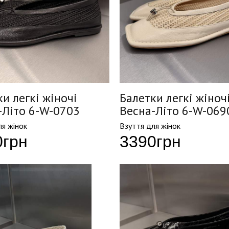
и легкі жіночі
Балетки легкі жіноч
-Літо 6-W-0703
Весна-Літо 6-W-069
ля жінок
Взуття для жінок
0
грн
3390
грн