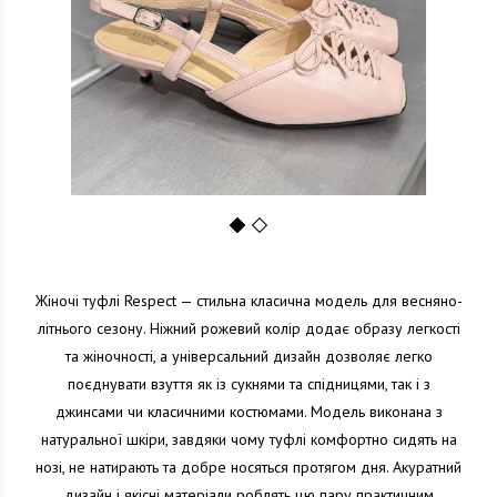
1
2
Жіночі туфлі Respect — стильна класична модель для весняно-
літнього сезону. Ніжний рожевий колір додає образу легкості
та жіночності, а універсальний дизайн дозволяє легко
поєднувати взуття як із сукнями та спідницями, так і з
джинсами чи класичними костюмами. Модель виконана з
натуральної шкіри, завдяки чому туфлі комфортно сидять на
нозі, не натирають та добре носяться протягом дня. Акуратний
дизайн і якісні матеріали роблять цю пару практичним