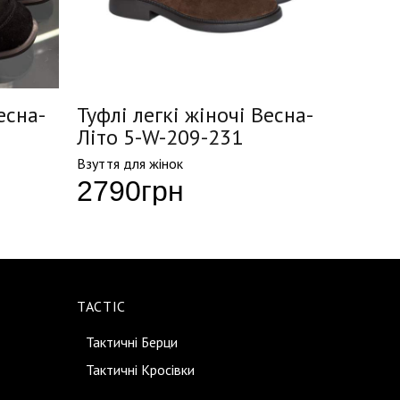
есна-
Туфлі легкі жіночі Весна-
Туфлі
Літо 5-W-209-231
Літо 
Взуття для жінок
Взуття д
2790
грн
379
TACTIC
Тактичні Берци
Тактичні Кросівки