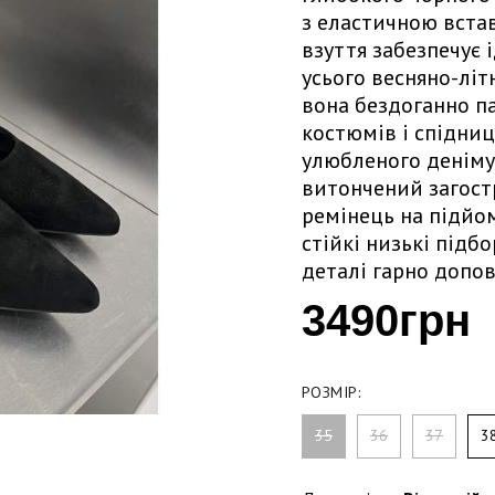
з еластичною встав
взуття забезпечує
усього весняно-літ
вона бездоганно п
костюмів і спідниць
улюбленого деніму.
витончений загост
ремінець на підйо
стійкі низькі підб
деталі гарно допов
3490грн
РОЗМІР:
35
36
37
3