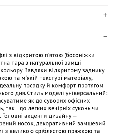
флі з відкритою п'ятою (босоніжки
нтна пара з натуральної замші
 кольору. Завдяки відкритому заднику
кою та м'якій текстурі матеріалу,
 ідеальну посадку й комфорт протягом
нього дня. Стиль моделі універсальний:
асуватиме як до суворих офісних
, так і до легких вечірніх суконь чи
 Головні акценти дизайну —
рений носок, декоративний замшевий
мі з великою сріблястою пряжкою та