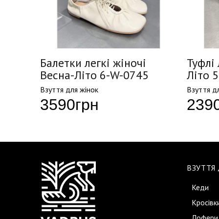
есна-
Балетки легкі жіночі
Туфлі 
Весна-Літо 6-W-0745
Літо 
Взуття для жінок
Взуття д
3590
грн
239
ВЗУТТЯ
Кеди
Кросівк
Лофери