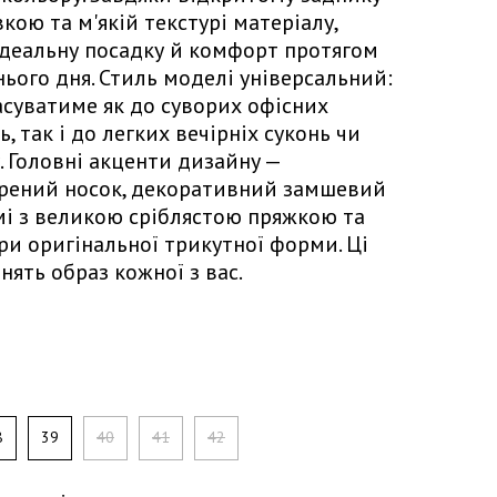
кою та м'якій текстурі матеріалу,
 ідеальну посадку й комфорт протягом
нього дня. Стиль моделі універсальний:
асуватиме як до суворих офісних
, так і до легких вечірніх суконь чи
 Головні акценти дизайну —
рений носок, декоративний замшевий
мі з великою сріблястою пряжкою та
ори оригінальної трикутної форми. Ці
нять образ кожної з вас.
8
39
40
41
42