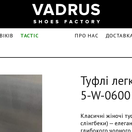
ВІКІВ
TACTIC
ПРО НАС
ДОСТАВКА
Туфлі лег
5-W-0600
Класичні жіночі ту
слінгбеки) — елега
глибокого чорного