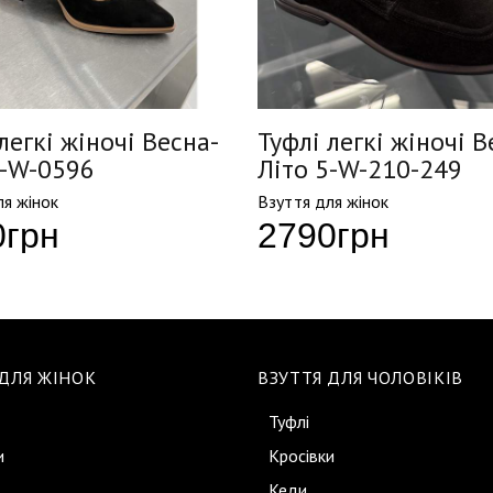
легкі жіночі Весна-
Туфлі легкі жіночі В
5-W-0596
Літо 5-W-210-249
ля жінок
Взуття для жінок
0
грн
2790
грн
 ДЛЯ ЖІНОК
ВЗУТТЯ ДЛЯ ЧОЛОВІКІВ
Туфлі
и
Кросівки
Кеди