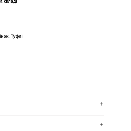
а складі
інок
,
Туфлі