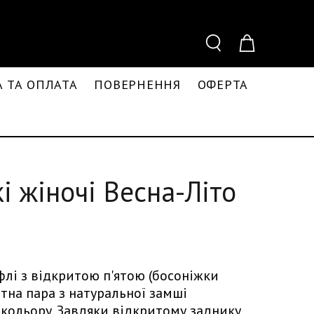
 ТА ОПЛАТА
ПОВЕРНЕННЯ
ОФЕРТА
кі жіночі Весна-Літо
флі з відкритою п'ятою (босоніжки
нтна пара з натуральної замші
 кольору. Завдяки відкритому заднику