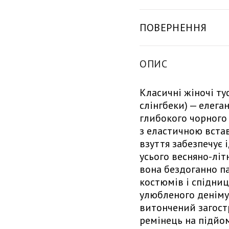
ПОВЕРНЕННЯ
ОПИС
Класичні жіночі ту
слінгбеки) — елега
глибокого чорного
з еластичною встав
взуття забезпечує
усього весняно-літ
вона бездоганно п
костюмів і спідниць
улюбленого деніму.
витончений загост
ремінець на підйо