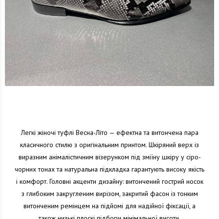
Легкі жіночі туфлі Весна-Літо — ефектна та витончена пара
класичного стилю з оригінальним принтом. Шкіряний верх із
виразним анімалістичним візерунком під зміїну шкіру у сіро-
чорних тонах та натуральна підкладка гарантують високу якість
і комфорт. Головні акценти дизайну: витончений гострий носок
з глибоким закругленим вирізом, закритий фасон із тонким
витонченим ремінцем на підйомі для надійної фіксації, а
також низькі плоскі підбори мінімальної висоти.