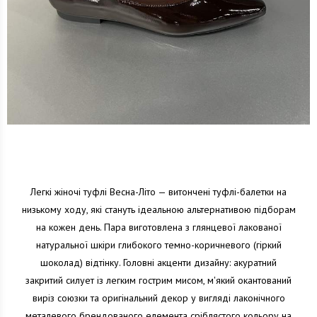
Легкі жіночі туфлі Весна-Літо — витончені туфлі-балетки на
низькому ходу, які стануть ідеальною альтернативою підборам
на кожен день. Пара виготовлена з глянцевої лакованої
натуральної шкіри глибокого темно-коричневого (гіркий
шоколад) відтінку. Головні акценти дизайну: акуратний
закритий силует із легким гострим мисом, м'який окантований
виріз союзки та оригінальний декор у вигляді лаконічного
металевого брендованого елемента сріблястого кольору на