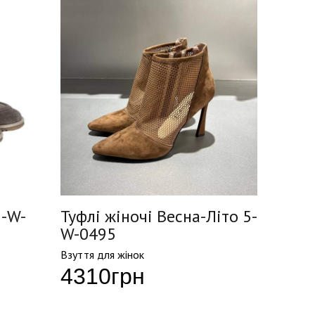
5-W-
Туфлі жіночі Весна-Літо 5-
Туфлі
W-0495
Літо 
Взуття для жінок
Взуття д
4310
грн
338