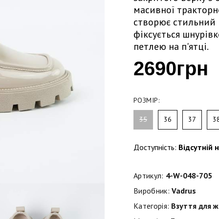
масивної тракторн
створює стильний 
фіксується шнурів
петлею на п'ятці.
2690грн
РОЗМІР:
35
36
37
3
Доступність:
Відсутній н
Артикул:
4-W-048-705
Виробник:
Vadrus
Категорія:
Взуття для ж