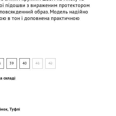
ої підошви з вираженим протектором
повсякденний образ. Модель надійно
кою в тон і доповнена практичною
8
39
40
41
42
а складі
інок
,
Туфлі