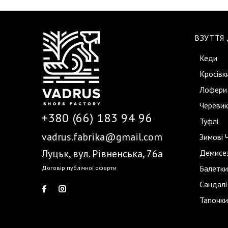
ВЗУТТЯ
Кеди
Кросівк
Лофери
Черевик
+380 (66) 183 94 96
Туфлі
vadrus.fabrika@gmail.com
Зимові 
Луцьк, вул. Рівненська, 76а
Демисез
Балетки
Договір публічної оферти
Сандалі
Тапочки