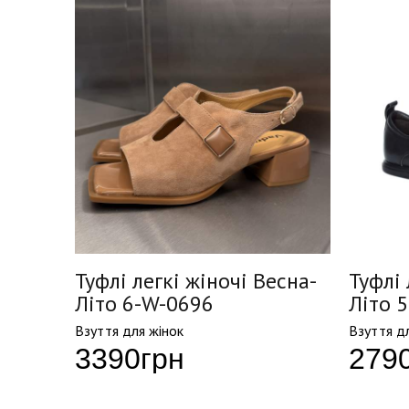
есна-
Туфлі легкі жіночі Весна-
Туфлі 
Літо 6-W-0696
Літо 
Взуття для жінок
Взуття д
3390
грн
279