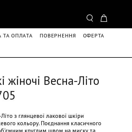
 ТА ОПЛАТА
ПОВЕРНЕННЯ
ОФЕРТА
кі жіночі Весна-Літо
705
-Літо з глянцевої лакової шкіри
жевого кольору. Поєднання класичного
 об'ємним круглим швом на миску та