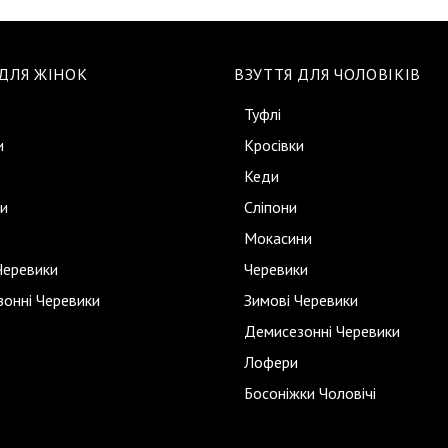
 ДЛЯ ЖІНОК
ВЗУТТЯ ДЛЯ ЧОЛОВІКІВ
Туфлі
и
Кросівки
Кеди
и
Сліпони
Мокасини
Черевики
Черевики
онні Черевики
Зимові Черевики
Демисезонні Черевики
Лофери
Босоніжки Чоловічі