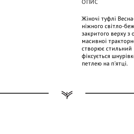
ОПИС
Жіночі туфлі Весна
ніжного світло-бе
закритого верху з
масивної тракторн
створює стильний 
фіксується шнурів
петлею на п'ятці.