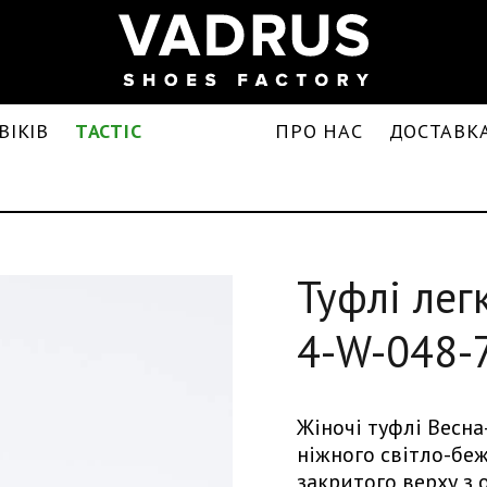
ВІКІВ
TACTIC
ПРО НАС
ДОСТАВКА
Туфлі лег
4-W-048-
Жіночі туфлі Весна
ніжного світло-бе
закритого верху з