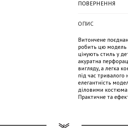
ПОВЕРНЕННЯ
ОПИС
Витончене поєднан
робить цю модель 
цінують стиль у де
акуратна перфорац
вигляду, а легка к
під час тривалого 
елегантність модел
діловими костюмам
Практичне та ефект