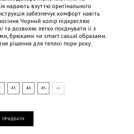
ія надають взуттю оригінального
онструкція забезпечує комфорт навіть
носіння. Чорний колір підкреслює
і та дозволяє легко поєднувати її з
и, брюками чи smart casual образами.
не рішення для теплої пори року.
2
43
44
45
46
ПРИДБАТИ