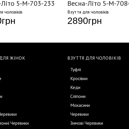
-Літо 5-M-703-233
Весна-Літо 5-M-708
я чоловіків
Взуття для чоловіків
0
грн
2890
грн
 ДЛЯ ЖІНОК
ВЗУТТЯ ДЛЯ ЧОЛОВІКІВ
Туфлі
и
Кросівки
Кеди
и
Сліпони
Мокасини
Черевики
Черевики
онні Черевики
Зимові Черевики