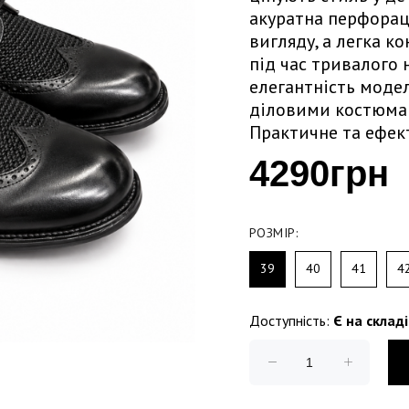
акуратна перфорац
вигляду, а легка к
під час тривалого 
елегантність модел
діловими костюмам
Практичне та ефект
4290грн
РОЗМІР:
39
40
41
4
Доступність:
Є на складі