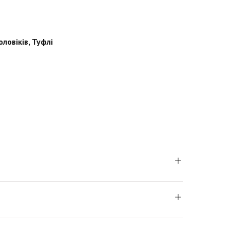
оловіків
,
Туфлі