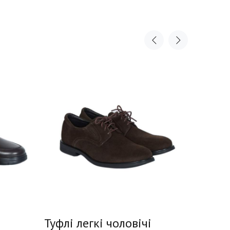
Туфлі легкі чоловічі
Туфлі