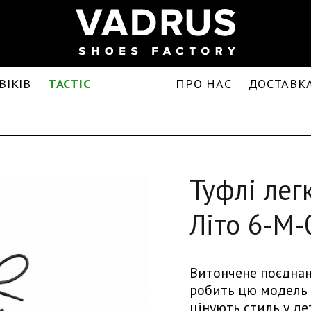
ВІКІВ
TACTIC
ПРО НАС
ДОСТАВКА
Туфлі легк
Літо 6-M
Витончене поєднан
робить цю модель 
цінують стиль у де