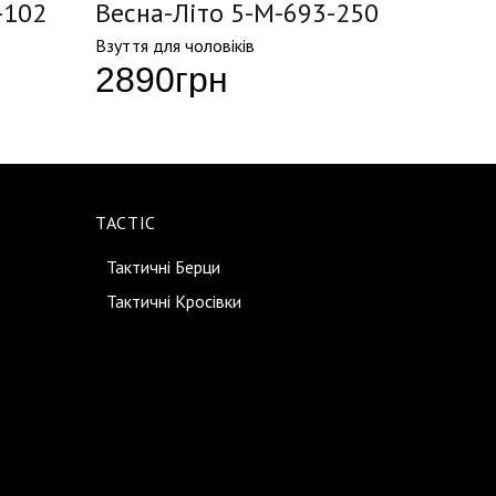
-102
Весна-Літо 5-M-693-250
Весна
Взуття для чоловіків
Взуття д
2890
грн
299
TACTIC
Тактичні Берци
Тактичні Кросівки