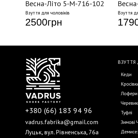
2
Весна-Літо 5-M-716-102
Весна
Взуття для чоловіків
Взуття дл
2500
грн
179
ВЗУТТЯ
Кеди
Кросівк
Лофери
Черевик
+380 (66) 183 94 96
Туфлі
vadrus.fabrika@gmail.com
Зимові 
Луцьк, вул. Рівненська, 76а
Демисез