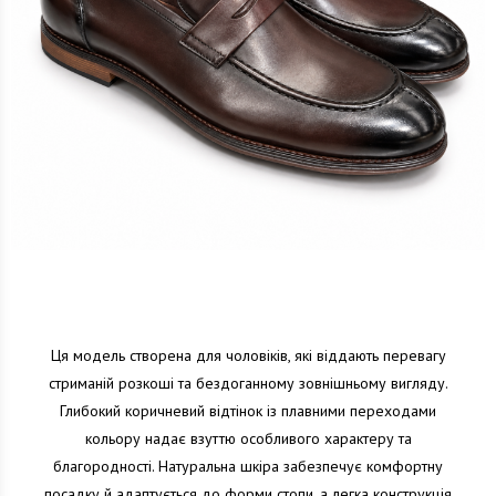
Ця модель створена для чоловіків, які віддають перевагу
стриманій розкоші та бездоганному зовнішньому вигляду.
Глибокий коричневий відтінок із плавними переходами
кольору надає взуттю особливого характеру та
благородності. Натуральна шкіра забезпечує комфортну
посадку й адаптується до форми стопи, а легка конструкція