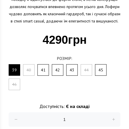
дозволяє почуватися впевнено протягом усього дня. Лофери
чудово доповнять як класичний гардероб, так і сучасні образи
в стилі smart casual, додаючи їм елегантності та вишуканості.
4290грн
РОЗМІР:
39
40
41
42
43
44
45
46
Доступність:
Є на складі