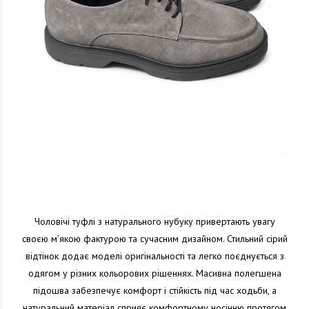
Чоловічі туфлі з натурального нубуку привертають увагу
своєю м’якою фактурою та сучасним дизайном. Стильний сірий
відтінок додає моделі оригінальності та легко поєднується з
одягом у різних кольорових рішеннях. Масивна полегшена
підошва забезпечує комфорт і стійкість під час ходьби, а
натуральний матеріал сприяє комфортному носінню протягом