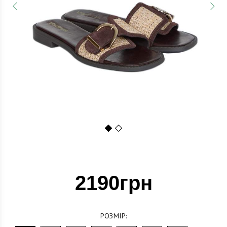
1
2
2190грн
РОЗМІР: