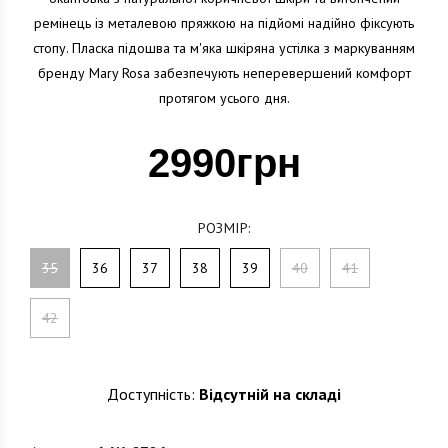
ремінець із металевою пряжкою на підйомі надійно фіксують
стопу. Пласка підошва та м'яка шкіряна устілка з маркуванням
бренду Mary Rosa забезпечують неперевершений комфорт
протягом усього дня.
2990грн
РОЗМІР:
35
36
37
38
39
40
41
42
Доступність:
Відсутній на складі