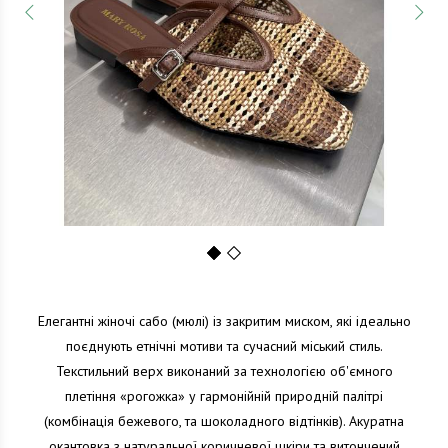
1
2
Елегантні жіночі сабо (мюлі) із закритим миском, які ідеально
поєднують етнічні мотиви та сучасний міський стиль.
Текстильний верх виконаний за технологією об'ємного
плетіння «рогожка» у гармонійній природній палітрі
(комбінація бежевого, та шоколадного відтінків). Акуратна
окантовка з натуральної коричневої шкіри та витончений