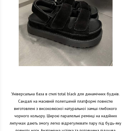
Універсальна база в стилі total black для динамічних буднів.
Сандалі на масивній полегшеній платформі повністю
виготовлені з високоякісної натуральної замші глибокого
чорного кольору. Широкі паралельні ремінці на надійних
липучках дають змогу легко відрегулювати пару під будь-яку
повноту ноги. Анатомічна устілка та потовщена підошва