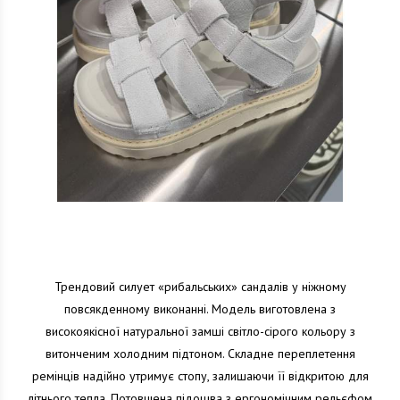
Трендовий силует «рибальських» сандалів у ніжному
повсякденному виконанні. Модель виготовлена з
високоякісної натуральної замші світло-сірого кольору з
витонченим холодним підтоном. Складне переплетення
ремінців надійно утримує стопу, залишаючи її відкритою для
літнього тепла. Потовщена підошва з ергономічним рельєфом