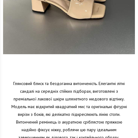
Глянсовий блиск та бездоганна витонченість. Елегантні літні
сандалі на середніх стійких підборах, виготовлені з
преміальної лакової шкіри шляхетного нюдового відтінку.
Модель має відкритий квадратний мис та оригінальні фігурні
вирізи з боків, які делікатно підкреслюють лінію стопи.
Витончений ремінець із акуратною сріблястою пряжкою
надійно фіксує ніжку, роблячи цю пару ідеальним
завершенням як ділового, так і коктейльного образу.