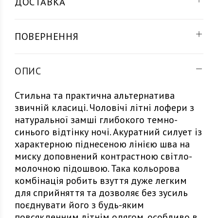
ДОСТАВКА
ПОВЕРНЕННЯ
ОПИС
Стильна та практична альтернатива
звичній класиці. Чоловічі літні лофери з
натуральної замші глибокого темно-
синього відтінку ночі. Акуратний силует із
характерною піднесеною лінією шва на
миску доповнений контрастною світло-
молочною підошвою. Така кольорова
комбінація робить взуття дуже легким
для сприйняття та дозволяє без зусиль
поєднувати його з будь-яким
повсякденним літнім одягом, особливо в