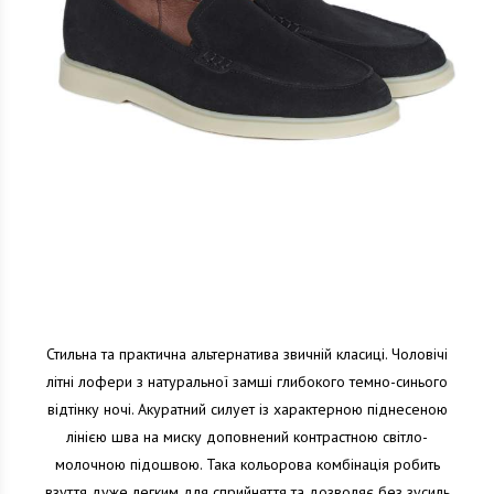
Стильна та практична альтернатива звичній класиці. Чоловічі
літні лофери з натуральної замші глибокого темно-синього
відтінку ночі. Акуратний силует із характерною піднесеною
лінією шва на миску доповнений контрастною світло-
молочною підошвою. Така кольорова комбінація робить
взуття дуже легким для сприйняття та дозволяє без зусиль