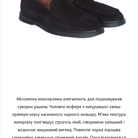
Абсолютна монохромна елегантність для поціновувачів
суворих рішень. Чоловічі лофери з натуральної замші
преміум-класу насиченого чорного кольору. М'яка текстура
матеріалу пом'якшує строгість ліній, створюючи затишний і
водночас вишуканий вигляд. Повністю чорна підошва
гармонійно завершує стриманий дизайн. Пара відрізняється