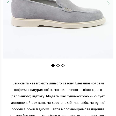
1
2
3
Свіжість та невагомість літнього сезону. Елегантні чоловічі
лофери з натуральної замші витонченого світло-сірого
(перлинного) відтінку. Модель має суцільнокроєний силует,
доповнений делікатними хрестоподібними стібками ручної
роботи з боків підйому. Світла молочно-кремова підошва
гармонійно продовжує ніжну палітру верху, перетворюючи