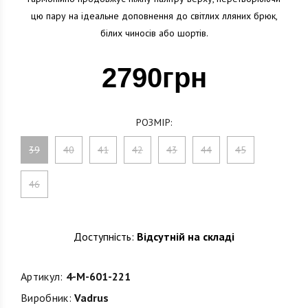
цю пару на ідеальне доповнення до світлих лляних брюк,
білих чиносів або шортів.
2790грн
РОЗМІР:
39
40
41
42
43
44
45
46
Доступність:
Відсутній на складі
Артикул:
4-M-601-221
Виробник:
Vadrus