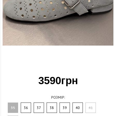
3590грн
РОЗМІР:
35
36
37
38
39
40
41