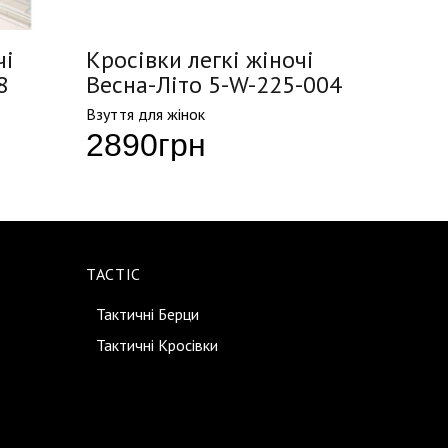
чі
Кросівки легкі жіночі
Кросі
8
Весна-Літо 5-W-225-004
Весна
Взуття для жінок
Взуття д
2890
грн
274
TACTIC
Тактичні Берци
Тактичні Кросівки