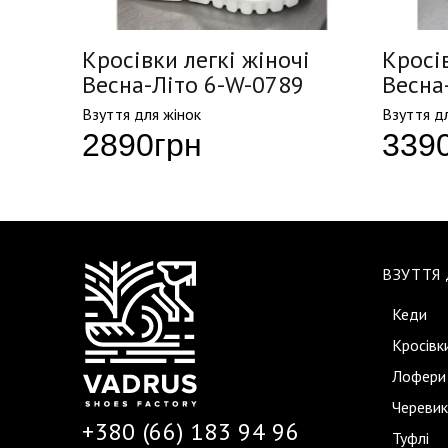
і
Кросівки легкі жіночі
Кросів
5
Весна-Літо 6-W-0789
Весна
Взуття для жінок
Взуття д
2890
грн
339
ВЗУТТЯ
Кеди
Кросівк
Лофери
Черевик
+380 (66) 183 94 96
Туфлі