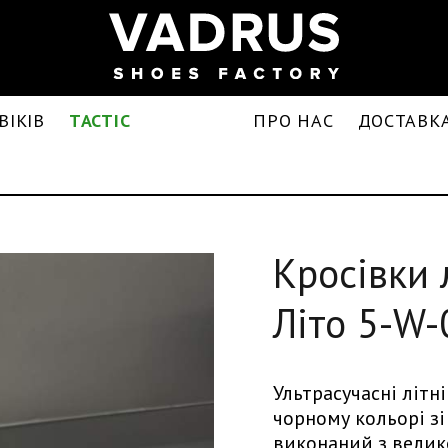
ВІКІВ
TACTIC
ПРО НАС
ДОСТАВКА
Кросівки 
Літо 5-W
Ультрасучасні літн
чорному кольорі з
виконаний з велико