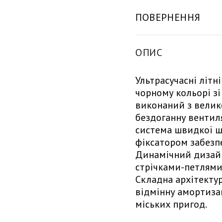
ПОВЕРНЕННЯ
ОПИС
Ультрасучасні літн
чорному кольорі з
виконаний з велико
бездоганну вентиля
система швидкої ш
фіксатором забезп
Динамічний дизай
стрічками-петлями
Складна архітекту
відмінну амортиза
міських пригод.