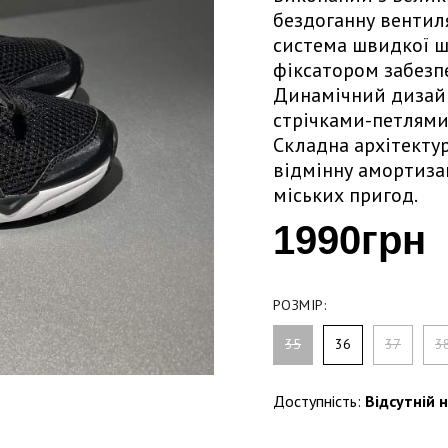
бездоганну вентиля
система швидкої ш
фіксатором забезп
Динамічний дизай
стрічками-петлями
Складна архітекту
відмінну амортиза
міських пригод.
1990грн
РОЗМІР:
35
36
37
3
Доступність:
Відсутній н