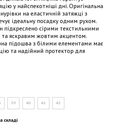
цію у найспекотніші дні. Оригінальна
нурівки на еластичній затяжці з
ечує ідеальну посадку одним рухом.
н підкреслено сірими текстильними
 та яскравим жовтим акцентом.
рна підошва з білими елементами має
цію та надійний протектор для
8
39
40
41
42
а складі