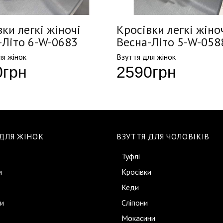
ки легкі жіночі
Кросівки легкі жіно
-Літо 6-W-0683
Весна-Літо 5-W-058
ля жінок
Взуття для жінок
0
грн
2590
грн
 ДЛЯ ЖІНОК
ВЗУТТЯ ДЛЯ ЧОЛОВІКІВ
Туфлі
и
Кросівки
Кеди
и
Сліпони
Мокасини