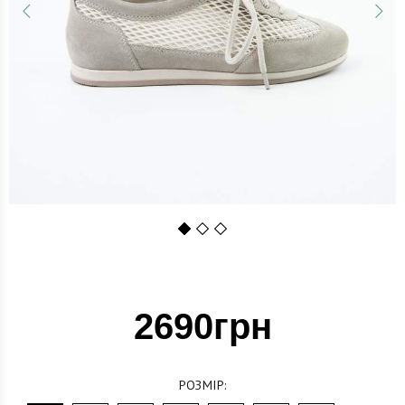
1
2
3
2690грн
РОЗМІР: