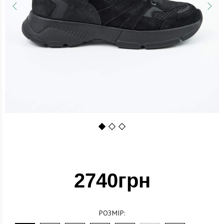
1
2
3
2740грн
РОЗМІР: