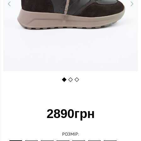
1
2
3
2890грн
РОЗМІР: