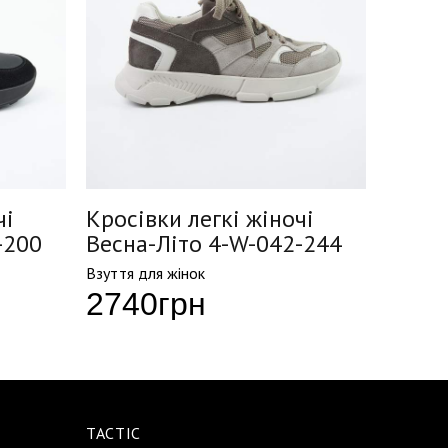
чі
Кросівки легкі жіночі
Кросі
-200
Весна-Літо 4-W-042-244
Весна
Взуття для жінок
Взуття д
2740
грн
269
TACTIC