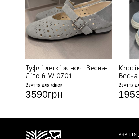
і
Туфлі легкі жіночі Весна-
Кросів
Літо 6-W-0701
Весна
Взуття для жінок
Взуття д
3590
грн
195
ВЗУТТЯ