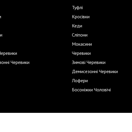
Туфлі
и
Кросівки
Кеди
и
Сліпони
Мокасини
Черевики
Черевики
онні Черевики
Зимові Черевики
Демисезонні Черевики
Лофери
Босоніжки Чоловічі