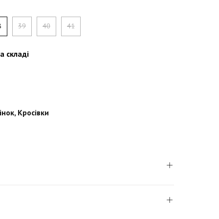
8
39
40
41
а складі
інок
,
Кросівки