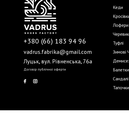
Кеди
Кросівк
Лофери
Черевик
+380 (66) 183 94 96
Туфлі
vadrus.fabrika@gmail.com
Зимові 
Луцьк, вул. Рівненська, 76а
Демисез
Балетки
Договір публічної оферти
Сандалі
Тапочки
Vadrus © 2026. All rights reserved