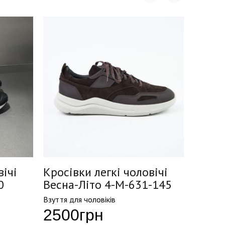
вічі
Кросівки легкі чоловічі
Кросі
0
Весна-Літо 4-M-631-145
Весна
Взуття для чоловіків
Взуття д
2500
грн
150