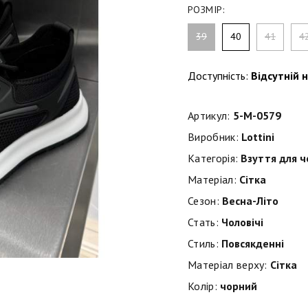
РОЗМІР:
39
40
41
4
Доступність:
Відсутній н
Артикул:
5-M-0579
Виробник:
Lottini
Категорія:
Взуття для ч
Матеріал:
Сітка
Сезон:
Весна-Літо
Стать:
Чоловічі
Стиль:
Повсякденні
Матеріал верху:
Сітка
Колір:
чорний