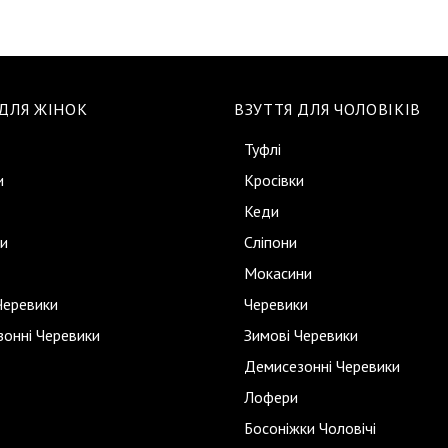
 ДЛЯ ЖІНОК
ВЗУТТЯ ДЛЯ ЧОЛОВІКІВ
Туфлі
и
Кросівки
Кеди
и
Сліпони
Мокасини
Черевики
Черевики
онні Черевики
Зимові Черевики
Демисезонні Черевики
Лофери
Босоніжки Чоловічі