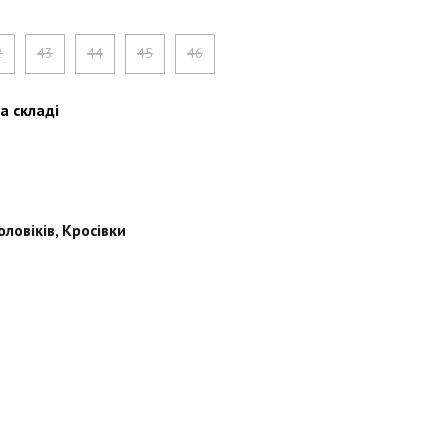
2
43
44
45
46
а складі
оловіків
,
Кросівки