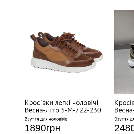
ічі
Кросівки легкі чоловічі
Кросів
2
Весна-Літо 5-M-722-230
Весна
Взуття для чоловіків
Взуття дл
1890
грн
248