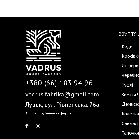
ВЗУТТЯ
Кеди
Кросівк
Лофери
Черевик
+380 (66) 183 94 96
Туфлі
vadrus.fabrika@gmail.com
Зимові 
Луцьк, вул. Рівненська, 76а
Демисез
Балетки
Договір публічної оферти
Сандалі
Тапочки