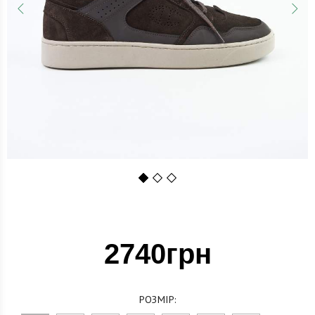
1
2
3
2740грн
РОЗМІР: