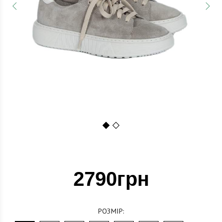
1
2
2790грн
РОЗМІР: