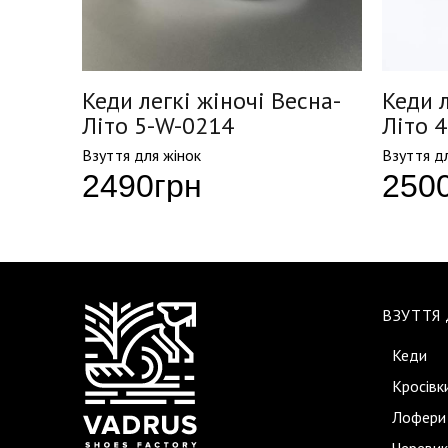
сна-
Кеди легкі жіночі Весна-
Кеди л
Літо 5-W-0214
Літо 
Взуття для жінок
Взуття д
2490
грн
250
ВЗУТТЯ
Кеди
Кросівк
Лофери
Черевик