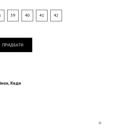
8
39
40
41
42
ПРИДБАТИ
інок
,
Кеди