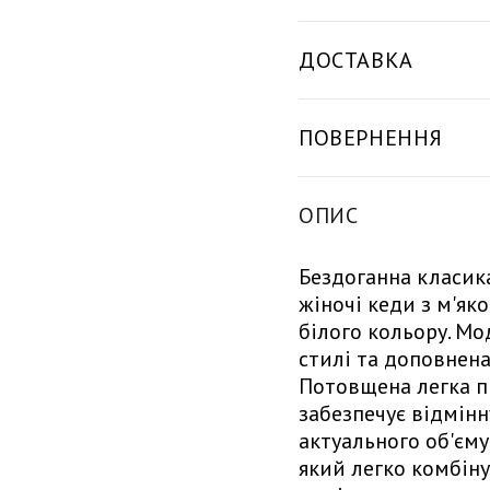
ДОСТАВКА
ПОВЕРНЕННЯ
ОПИС
Бездоганна класика
жіночі кеди з м'як
білого кольору. М
стилі та доповнен
Потовщена легка п
забезпечує відмін
актуального об'єму
який легко комбіну