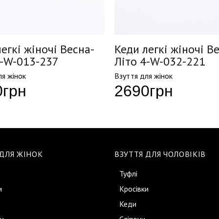
егкі жіночі Весна-
Кеди легкі жіночі В
4-W-013-237
Літо 4-W-032-221
ля жінок
Взуття для жінок
0
грн
2690
грн
 ДЛЯ ЖІНОК
ВЗУТТЯ ДЛЯ ЧОЛОВІКІВ
Туфлі
и
Кросівки
Кеди
и
Сліпони