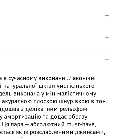
 в сучасному виконанні. Лаконічні
ої натуральної шкіри чистісінького
одель виконана у мінімалістичному
а акуратною плоскою шнурівкою в тон.
ідошва з делікатним рельєфом
ну амортизацію та додає образу
. Ця пара — абсолютний must-have,
ється як із розслабленими джинсами,