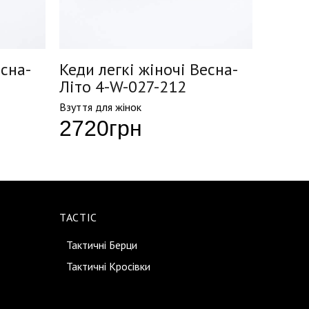
есна-
Кеди легкі жіночі Весна-
Кеди 
Літо 4-W-027-212
Літо 
Взуття для жінок
Взуття д
2720
грн
150
TACTIC
Тактичні Берци
Тактичні Кросівки