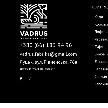
ВЗУТТЯ
Кеди
Кросівк
Лофери
Черевик
+380 (66) 183 94 96
Туфлі
vadrus.fabrika@gmail.com
Зимові 
Луцьк, вул. Рівненська, 76а
Демисез
Балетки
Договір публічної оферти
Сандалі
Тапочки