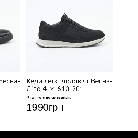
 Весна-
Кеди легкі чоловічі Весна-
Кеди 
Літо 4-M-610-201
Літо 
Взуття для чоловіків
Взуття д
1990
грн
284