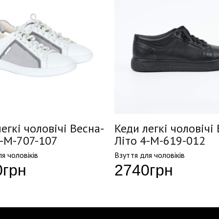
егкі чоловічі Весна-
Кеди легкі чоловічі
5-M-707-107
Літо 4-M-619-012
я чоловіків
Взуття для чоловіків
0
грн
2740
грн