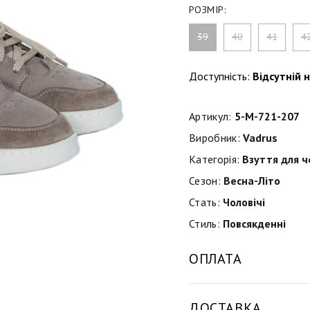
РОЗМІР:
39
40
41
4
Доступність:
Відсутній н
Артикул:
5-M-721-207
Виробник:
Vadrus
Категорія:
Взуття для ч
Сезон:
Весна-Літо
Стать:
Чоловічі
Стиль:
Повсякденні
ОПЛАТА
ДОСТАВКА