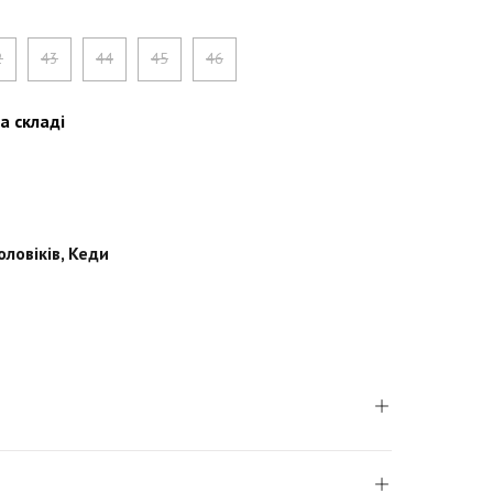
2
43
44
45
46
а складі
оловіків
,
Кеди