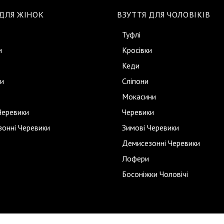
 ДЛЯ ЖІНОК
ВЗУТТЯ ДЛЯ ЧОЛОВІКІВ
Туфлі
и
Кросівки
Кеди
и
Сліпони
Мокасини
Черевики
Черевики
онні Черевики
Зимові Черевики
Демисезонні Черевики
Лофери
Босоніжки Чоловічі