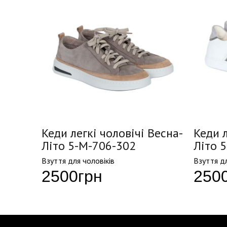
Весна-
Кеди легкі чоловічі Весна-
Кеди л
Літо 5-M-706-302
Літо 
Взуття для чоловіків
Взуття дл
2500
грн
250