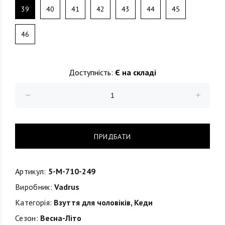
39
40
41
42
43
44
45
46
Доступність:
Є на складі
ПРИДБАТИ
Артикул:
5-M-710-249
Виробник:
Vadrus
Категорія:
Взуття для чоловіків
,
Кеди
Сезон:
Весна-Літо