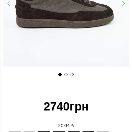
1
2
3
2740грн
РОЗМІР: