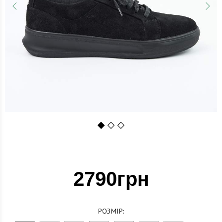
1
2
3
2790грн
РОЗМІР: