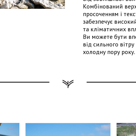
Комбінований верх
просоченням і тек
забезпечує високий
та кліматичних вп
Ви можете бути впе
від сильного вітру
холодну пору року.