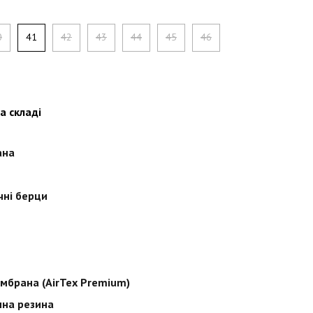
0
41
42
43
44
45
46
а складі
ана
чні берци
мбрана (AirTex Premium)
на резина