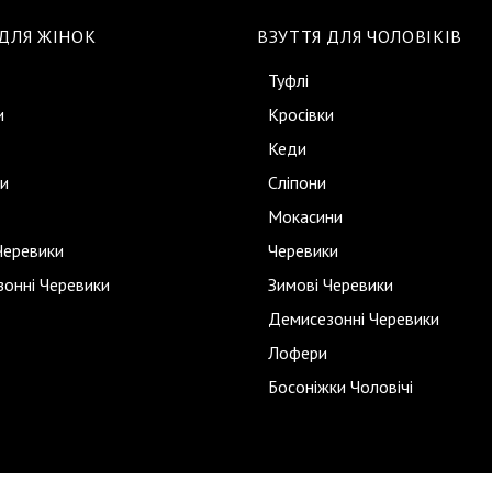
 ДЛЯ ЖІНОК
ВЗУТТЯ ДЛЯ ЧОЛОВІКІВ
Туфлі
и
Кросівки
Кеди
и
Сліпони
Мокасини
Черевики
Черевики
онні Черевики
Зимові Черевики
Демисезонні Черевики
Лофери
Босоніжки Чоловічі