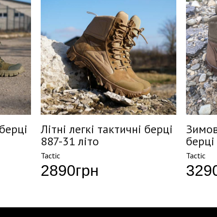
 берці
Літні легкі тактичні берці
Зимов
887-31 літо
берці
Tactic
Tactic
2890
грн
329