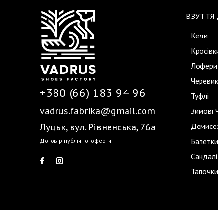
ВЗУТТЯ
Кеди
Кросівк
Лофери
Черевик
+380 (66) 183 94 96
Туфлі
vadrus.fabrika@gmail.com
Зимові 
Луцьк, вул. Рівненська, 76а
Демисез
Балетки
Договір публічної оферти
Сандалі
Тапочки