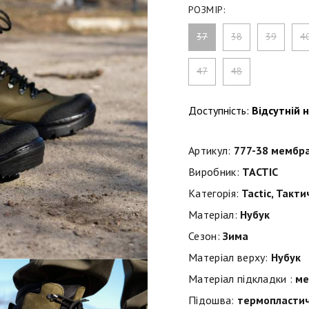
РОЗМІР:
37
38
39
4
47
48
Доступність:
Відсутній н
Артикул:
777-38 мембр
Виробник:
TACTIC
Категорія:
Tactic
,
Такти
Матеріал:
Нубук
Сезон:
Зима
Матеріал верху:
Нубук
Матеріал підкладки :
ме
Підошва:
термопластич