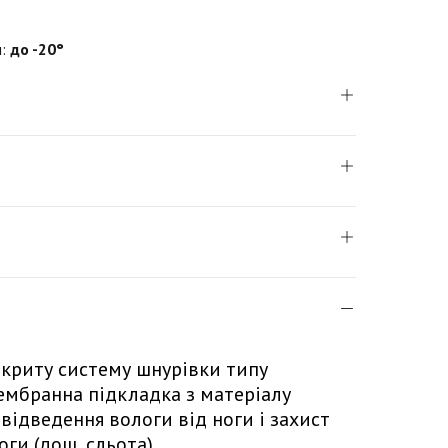
:
до -20°
криту систему шнурівки типу
Мембранна підкладка з матеріалу
відведення вологи від ноги і захист
оги (дощ, сльота).