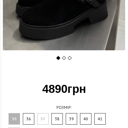
1
2
3
4890грн
РОЗМІР:
35
36
37
38
39
40
41