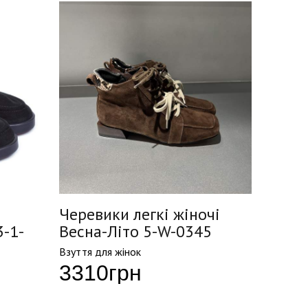
Черевики легкі жіночі
Черев
3-1-
Весна-Літо 5-W-0345
Весна
Взуття для жінок
Взуття д
3310
грн
455