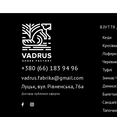
ВЗУТТЯ
Кеди
Кросівк
Лофери
Черевик
+380 (66) 183 94 96
Туфлі
vadrus.fabrika@gmail.com
Зимові 
Луцьк, вул. Рівненська, 76а
Демисез
Балетки
Договір публічної оферти
Сандалі
Тапочки