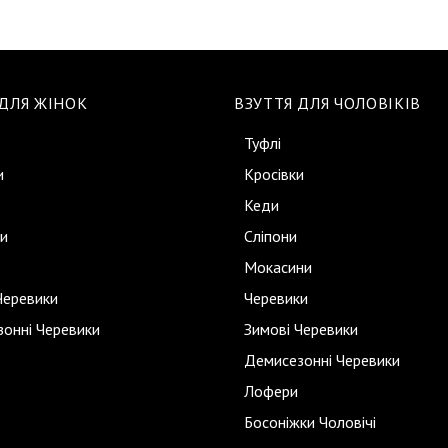
 ДЛЯ ЖІНОК
ВЗУТТЯ ДЛЯ ЧОЛОВІКІВ
Туфлі
и
Кросівки
Кеди
и
Сліпони
Мокасини
Черевики
Черевики
онні Черевики
Зимові Черевики
Демисезонні Черевики
Лофери
Босоніжки Чоловічі