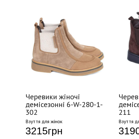
Черевики жіночі
Черев
19
демісезонні 6-W-280-1-
деміс
302
211
Взуття для жінок
Взуття д
3215
грн
319