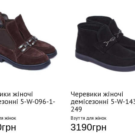
ики жіночі
Черевики жіночі
езонні 5-W-096-1-
демісезонні 5-W-14
249
ля жінок
Взуття для жінок
0
грн
3190
грн