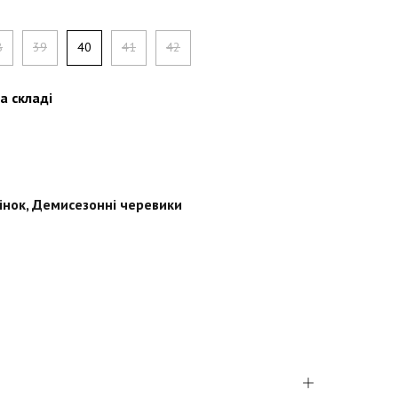
8
39
40
41
42
а складі
2
інок
,
Демисезонні черевики