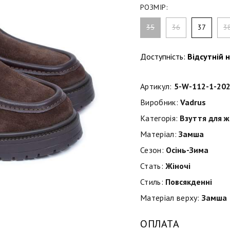
РОЗМІР:
35
36
37
3
Доступність:
Відсутній н
Артикул:
5-W-112-1-20
Виробник:
Vadrus
Категорія:
Взуття для ж
Матеріал:
Замша
Сезон:
Осінь-Зима
Стать:
Жіночі
Стиль:
Повсякденні
Матеріал верху:
Замша
ОПЛАТА