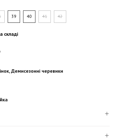
8
39
40
41
42
а складі
9
інок
,
Демисезонні черевики
йка