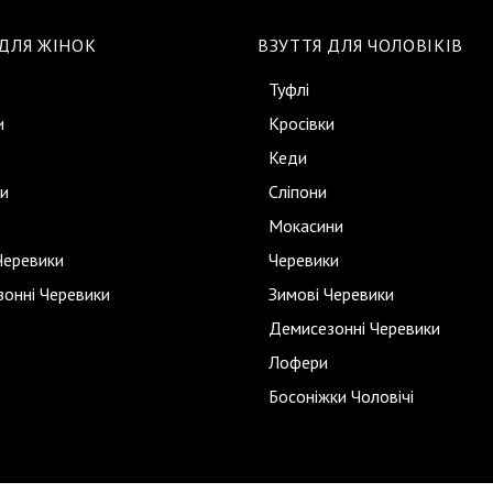
 ДЛЯ ЖІНОК
ВЗУТТЯ ДЛЯ ЧОЛОВІКІВ
Туфлі
и
Кросівки
Кеди
и
Сліпони
Мокасини
Черевики
Черевики
онні Черевики
Зимові Черевики
Демисезонні Черевики
Лофери
Босоніжки Чоловічі