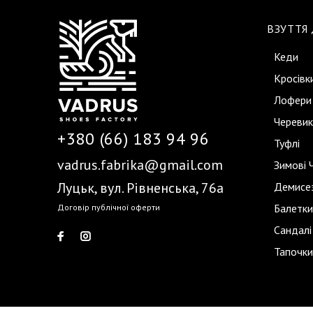
ВЗУТТЯ
Кеди
Кросівк
Лофери
Черевик
+380 (66) 183 94 96
Туфлі
vadrus.fabrika@gmail.com
Зимові 
Луцьк, вул. Рівненська, 76а
Демисез
Балетки
Договір публічної оферти
Сандалі
Тапочки