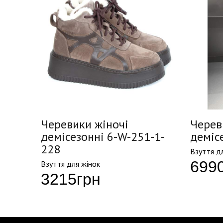
Черевики жіночі
Черев
-235
демісезонні 6-W-251-1-
деміс
228
Взуття д
699
Взуття для жінок
3215
грн