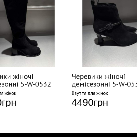
ики жіночі
Черевики жіночі
езонні 5-W-0532
демісезонні 5-W-05
ля жінок
Взуття для жінок
0
грн
4490
грн