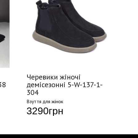
Черевики жіночі
Черев
38
демісезонні 5-W-137-1-
Весна
304
Взуття д
437
Взуття для жінок
3290
грн