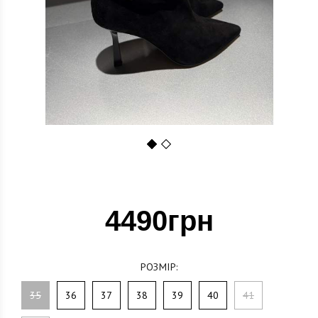
1
2
4490грн
РОЗМІР:
35
36
37
38
39
40
41