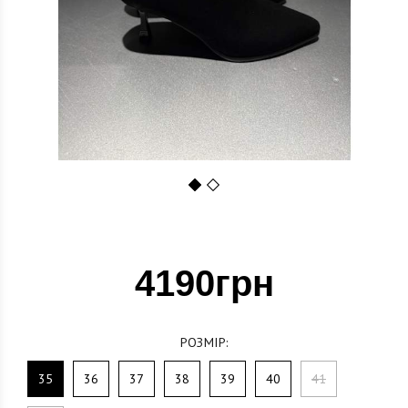
1
2
4190грн
РОЗМІР:
35
36
37
38
39
40
41