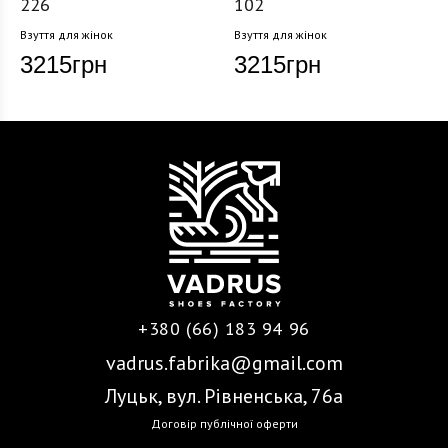
226
102
Взуття для жінок
Взуття для жінок
3215
грн
3215
грн
+380 (66) 183 94 96
vadrus.fabrika@gmail.com
Луцьк, вул. Рівненська, 76а
Договір публічної оферти