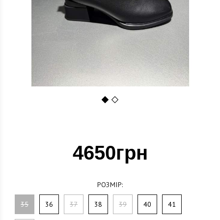
1
2
4650грн
РОЗМІР:
35
36
37
38
39
40
41