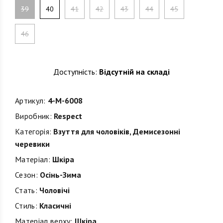
39
40
41
42
43
44
45
46
Доступність:
Відсутній на складі
Артикул:
4-M-6008
Виробник:
Respect
Категорія:
Взуття для чоловіків
,
Демисезонні
черевики
Матеріал:
Шкіра
Сезон:
Осінь-Зима
Стать:
Чоловічі
Стиль:
Класичні
Матеріал верху:
Шкіра