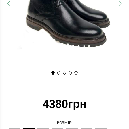
1
2
3
4
5
4380грн
РОЗМІР: