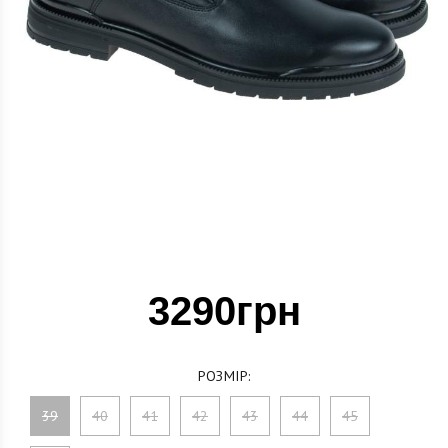
3290грн
РОЗМІР:
39
40
41
42
43
44
45