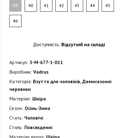
39
40
41
42
43
44
45
46
Доступність:
Відсутній на складі
Артикул:
5-M-677-1-011
Виробник:
Vadrus
Категорія:
Взуття для чоловіків
,
Демисезонні
черевики
Матеріал:
Шкіра
Сезон:
Осінь-Зима
Стать:
Чоловічі
Стиль:
Повсякденні
Матеріал верху:
Шкіра